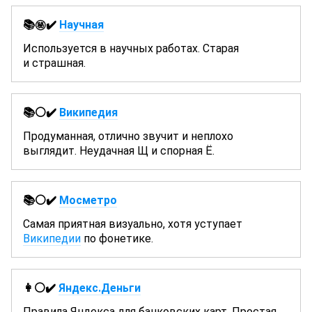
📚㊙️✔️
Научная
Используется в научных работах. Старая
и страшная.
📚⚪✔️
Википедия
Продуманная, отлично звучит и неплохо
выглядит. Неудачная Щ и спорная Ё.
📚⚪✔️
Мосметро
Самая приятная визуально, хотя уступает
Википедии
по фонетике.
👩⚪✔️
Яндекс.Деньги
Правила Яндекса для банковских карт. Простая