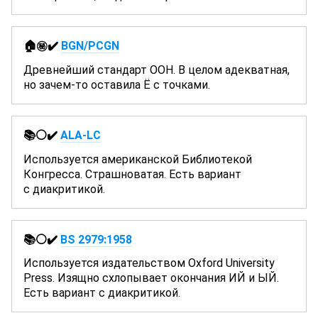
🏠㊙️✔️
BGN/PCGN
Древнейший стандарт ООН. В целом адекватная,
но зачем-то оставила Ё с точками.
📚⚪✔️
ALA-LC
Используется американской Библиотекой
Конгресса. Страшноватая. Есть вариант
с диакритикой.
📚⚪✔️
BS 2979:1958
Используется издательством Oxford University
Press. Изящно схлопывает окончания ИЙ и ЫЙ.
Есть вариант с диакритикой.