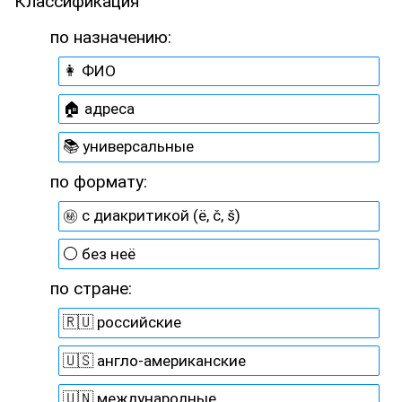
Классификация
по назначению:
👩 ФИО
🏠 адреса
📚 универсальные
по формату:
㊙️ с диакритикой (ё, č, š)
⚪ без неё
по стране:
🇷🇺 российские
🇺🇸 англо-американские
🇺🇳 международные