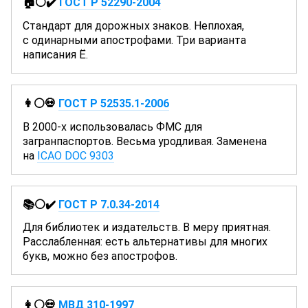
🏠⚪✔️
ГОСТ Р 52290-2004
Стандарт для дорожных знаков. Неплохая,
с одинарными апострофами. Три варианта
написания Ё.
👩⚪💀
ГОСТ Р 52535.1-2006
В 2000-х использовалась ФМС для
загранпаспортов. Весьма уродливая. Заменена
на
ICAO DOC 9303
📚⚪✔️
ГОСТ Р 7.0.34-2014
Для библиотек и издательств. В меру приятная.
Расслабленная: есть альтернативы для многих
букв, можно без апострофов.
👩⚪💀
МВД 310-1997